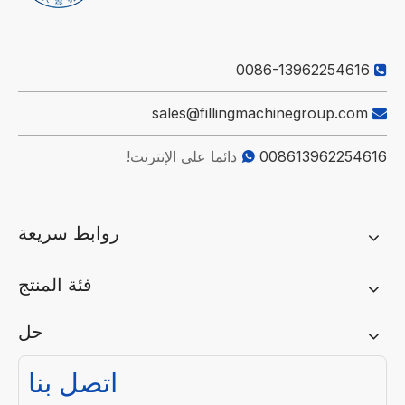
0086-13962254616

sales@fillingmachinegroup.com

008613962254616
دائما على الإنترنت!

روابط سريعة
فئة المنتج
حل
اتصل بنا