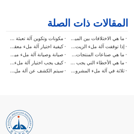
المقالات ذات الصلة
ما هي الاختلافات بين المياه المعدنية والمياه النقية؟
مكونات وتكوين آلة تعبئة المياه النقية
إذا توقفت آلة ملء الزيت الصالحة للأكل أثناء عملية التعبئة ، فلا تتجاهل هذه النقاط
كيفية اختيار آلة ملء معقولة？
ما هي صناعات المنتجات التي هي آلات التعبئة الكمية للمواد السائلة مناسبة؟
صيانة وصيانة آلة ملء مياه الزجاجة
ما هي الأخطاء التي يجب تجنبها عند تشغيل معدات ملء مياه الشرب المعبأة في زجاجات？
كيف يجب اختيار آلة ملء الزيت الصغيرة الصالحة للأكل؟
ثلاثة في آلة ملء المشروبات
سيتم الكشف عن آلة ملء Jindayuan في معرض كانتون