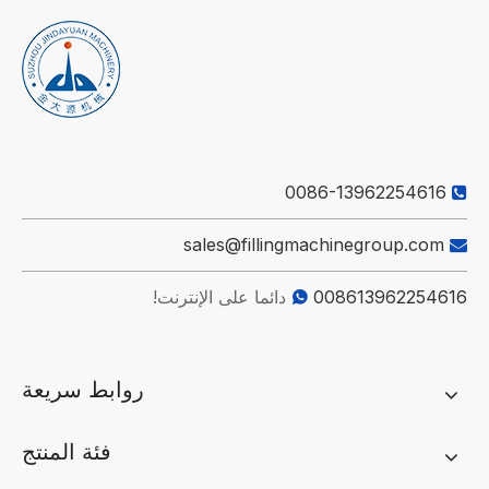
0086-13962254616

sales@fillingmachinegroup.com

008613962254616
دائما على الإنترنت!

روابط سريعة
فئة المنتج