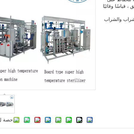
 قياسًا وقائيًا
لشراب والشراب
حصة ل