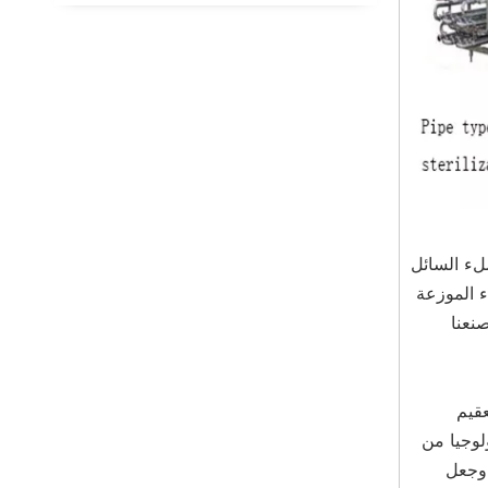
لة ملء السائل
ء الموزعة
صنعنا
قيم
لوجيا من
 وجعل