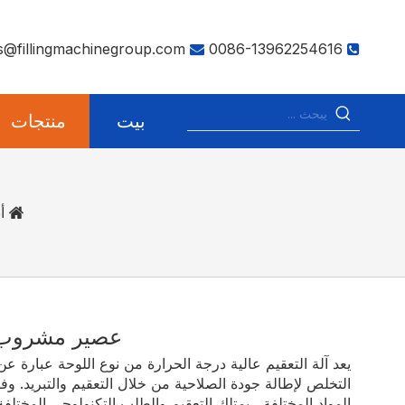
s@fillingmachinegroup.com
0086-13962254616


بيت
منتجات
أن
عصير مشروب
يعد آلة التعقيم عالية درجة الحرارة من نوع اللوحة عبارة ع
التخلص لإطالة جودة الصلاحية من خلال التعقيم والتبريد. وفق
المواد المختلفة ، يمتلك التعقيم والطلب التكنولوجي المختلف