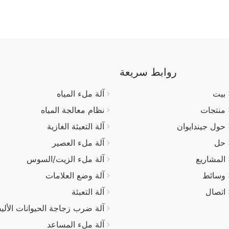
روابط سريعة
بيت
آلة ملء المياه
منتجات
نظام معالجة المياه
حول جيندايوان
آلة التعبئة الغازية
حل
آلة ملء العصير
المشاريع
آلة ملء الزيت/السوس
وسائط
آلة وضع العلامات
اتصال
آلة التعبئة
آلة ضرب زجاجة الحيوانات الأليف
آلة ملء المساعد