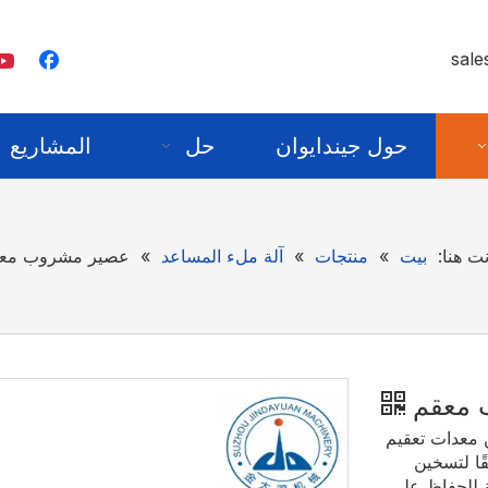
sale
حول جيندايوان
حل
المشاريع
ت هنا:
بيت
»
منتجات
»
آلة ملء المساعد
»
عصير مشروب مع
 معقم
ن معدات تعقيم
ًا لتسخين
ة للحفاظ على