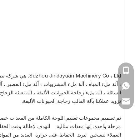
0086-139622546
 Machinery Co ، Ltd
، آلة ملء المياه ، آلة ملء المشروبات ، آلة ملء العصير ، آ
+86 1396225461
السائلة ، آلة ملء زجاجة الحيوانات الأليفة ، آلة تعبئة الزجا
تزويد عملائنا بآلة القالب زجاجة الحيوانات الأليفة.
sales@fillingmac
تم تصميم مجموعات تعقيم اللوحة الكاملة من المعدات خصيص
مرحلة واحدة. إنها معدات مثالية للهدف لإطالة وقت الحفاظ
العملاء لتسخين تبريد الحفاظ على حرارة العديد من المواد ،