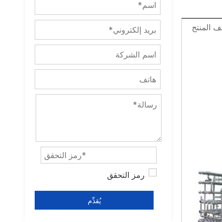
 المنتج
يُقدِّم