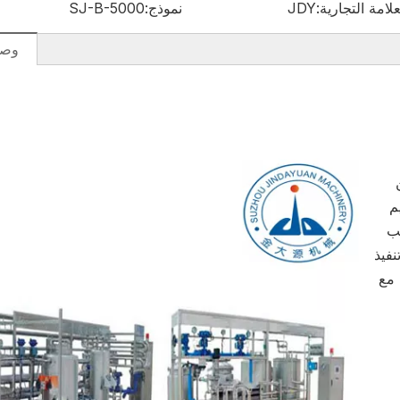
علامة التجارية:
JDY
نموذج:
SJ-B-5000
وصف
م
لب
نفيذ
 مع