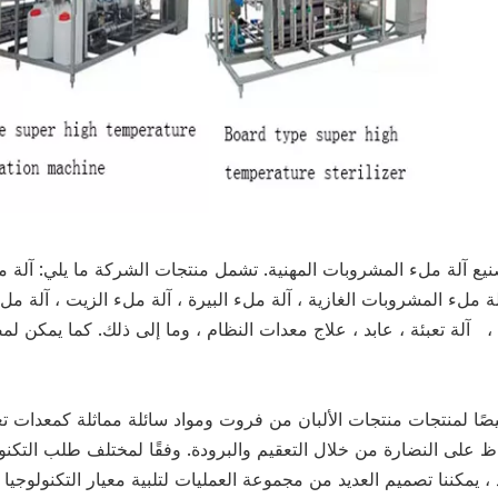
Suzhou Jindayuan. هي شركة تصنيع آلة ملء المشروبات المهنية. تشمل منتجات الشركة ما يلي: آ
لة ملء المشروبات الغازية ، آلة ملء البيرة ، آلة ملء الزيت ، آلة مل
ج ، آلة تعبئة ، عابد ، علاج معدات النظام ، وما إلى ذلك. كما يمكن لم
ًا لمنتجات منتجات الألبان من فروت ومواد سائلة مماثلة كمعدات تع
 على النضارة من خلال التعقيم والبرودة. وفقًا لمختلف طلب التكنو
 يمكننا تصميم العديد من مجموعة العمليات لتلبية معيار التكنولوجيا