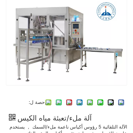
حصة ل:
آلة ملء/تعبئة مياه الكيس
الآلة التلقائية 5 رؤوس أكياس ناعمة ملء/السمك ， يستخدم