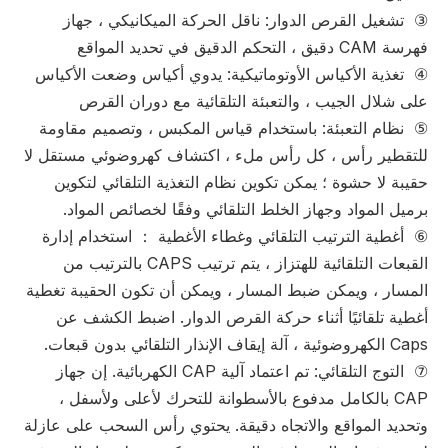
③ تشغيل القرص الدوار: ناقل الحركة الميكانيكي ، جهاز
فهرسة CAM دقيق ، التحكم الدقيق في تحديد المواقع
④ تغذية الأكياس الأوتوماتيكية: يدوي أكياس وضعت الأكياس
على شلال الجيب ، والتعبئة التلقائية مع دوران القرص
⑤ نظام التعبئة: باستخدام قياس المكبس ، وتصميم مقاومة
للتقطير رأس ، كل رأس ملء ، اكتشاف كهروضوئي مستقل لا
حقيبة لا حشوة ؛ يمكن تكوين نظام التغذية التلقائي لتكوين
برميل المواد وجهاز الخلط التلقائي وفقًا لخصائص المواد.
⑥ أغطية الترتيب التلقائي وغطاء الأغطية ： استخدام إدارة
القبعات التلقائية للهتزاز ، يتم ترتيب CAPS بالترتيب من
المسار ، ويمكن ضبط المسار ، ويمكن أن تكون الحقيبة تغطية
أغطية تلقائيًا أثناء حركة القرص الدوار. اضبط الكشف عن
Caps الكهروضوئية ، آلة إيقاف الإنذار التلقائي بدون قبعات.
⑦ التوج التلقائي: تم اعتماد آلية CAP الكهربائية. إن جهاز
CAP بالكامل مدفوع بالأسطوانة للتحرك لأعلى ولأسفل ،
وتحديد المواقع والاتجاه دقيقة. يحتوي رأس السحب على عازلة