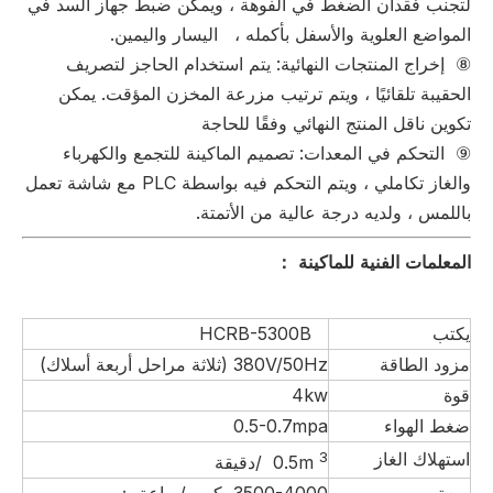
لتجنب فقدان الضغط في الفوهة ، ويمكن ضبط جهاز السد في
المواضع العلوية والأسفل بأكمله ، اليسار واليمين.
⑧ إخراج المنتجات النهائية: يتم استخدام الحاجز لتصريف
الحقيبة تلقائيًا ، ويتم ترتيب مزرعة المخزن المؤقت. يمكن
تكوين ناقل المنتج النهائي وفقًا للحاجة
⑨ التحكم في المعدات: تصميم الماكينة للتجمع والكهرباء
والغاز تكاملي ، ويتم التحكم فيه بواسطة PLC مع شاشة تعمل
باللمس ، ولديه درجة عالية من الأتمتة.
المعلمات الفنية للماكينة
：
يكتب
HCRB-5300B
مزود الطاقة
380V/50Hz (ثلاثة مراحل أربعة أسلاك)
قوة
4kw
ضغط الهواء
0.5-0.7mpa
استهلاك الغاز
3
0.5m
/دقيقة
سعة
3500-4000 كيس/ساعة ；