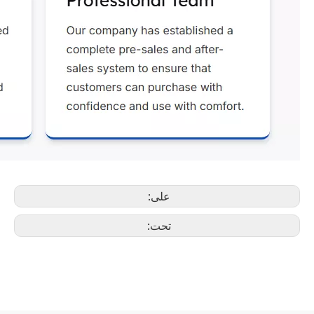
على:
تحت: