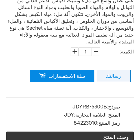
على نطاق واسع في ملء وتثبيت أكياس الدعم الذاتي من
التوابل والهلام والهواء الصويا والحليب ومواد النوع السائل
والزيوت والمواد الأخرى. تتكون آلة ملء مياه الكيس بشكل
أساسي من دوران الخلوص ، وتعليق الأكياس التلقائية ، والملء
والتوسيع ، والاختبار ، والكتاب. آلة تعبئة مياه Sachet هي نوع
جديد من آلة تغليف المواد الغذائية مع بنية معقولة والأداء
المتقدم والأتمتة العالية.
الكمية:
رسالتك
سلة الاستفسارات
نموذج:
JDYRB-5300B
المنتج العلامة التجارية:
JDY
رمز المنتج:
84223010
وصف المنتج