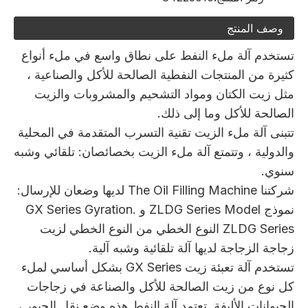
وصف المنتج
تستخدم آلة ملء النفط على نطاق واسع في ملء أنواع
كثيرة من المنتجات النفطية الصالحة للأكل والصناعية ،
مثل زيت الكتان ومواد التشحيم والمشروبات والزيت
الصالحة للأكل وما إلى ذلك.
تتبنى آلة ملء الزيت تقنية التسرب المتقدمة في المحلية
والدولية ، وتتمتع آلة ملء الزيت بخصائصان: تلقائي وشبه
سنوي.
شركتنا The Oil Filling Machine لديها وضعان للإرسال:
نموذج ZLDG Series Model و GX Series Gyration.
ZLDG Series النوع الخطي من النوع الخطي لزيت
زجاجة الزجاجة لديها آلة تلقائية وشبه آلية.
تستخدم آلة تعبئة زيت GX Series بشكل أساسي لملء
كل نوع من زيت الصالحة للأكل والصناعة في زجاجات
الحيوانات الأليفة. تعتمد آلة النفط هذه وضع نقل الجيور ،