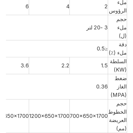
ملء
6
4
2
الرؤوس
حجم
ملء
3 -20 لتر
(ل)
دقة
≤0.5
ملء (٪)
السلطة
3.6
2.2
1.5
(KW)
ضغط
الغاز
0.36
(MPA)
حجم
الخطوط
0x650x1700
1200x650x1700
700x650x1700
العريضة
(مم)