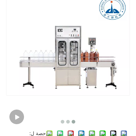
حصة ل: