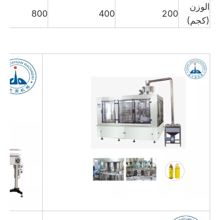
الوزن
800
400
200
(كجم)