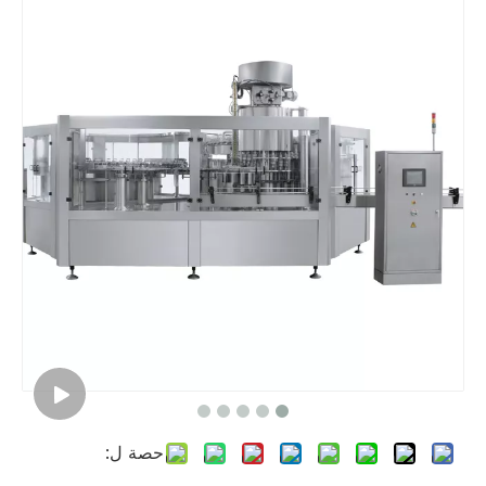
حصة ل: