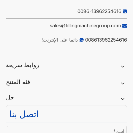
0086-13962254616

sales@fillingmachinegroup.com

008613962254616
دائما على الإنترنت!

روابط سريعة
فئة المنتج
حل
اتصل بنا