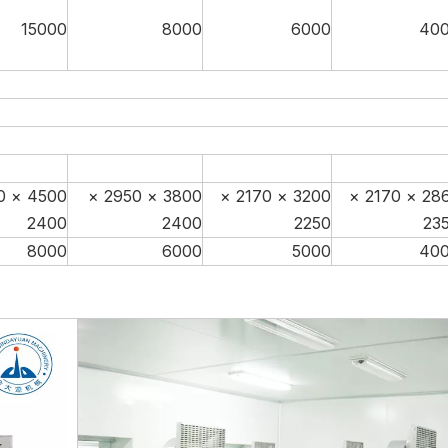
15000
8000
6000
40
3800 × 2950 ×
3200 × 2170 ×
2865 × 2170 ×
2400
2400
2250
23
8000
6000
5000
40