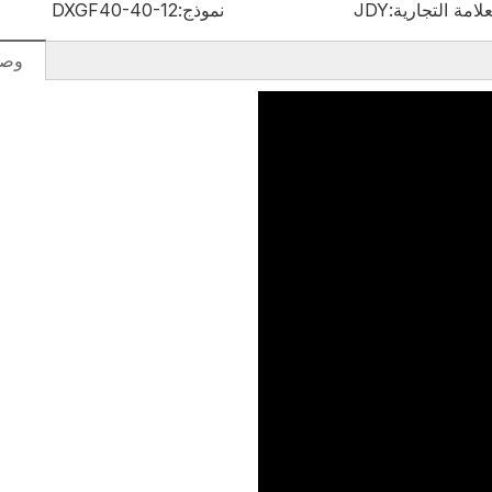
علامة التجارية:
JDY
نموذج:
DXGF40-40-12
وصف