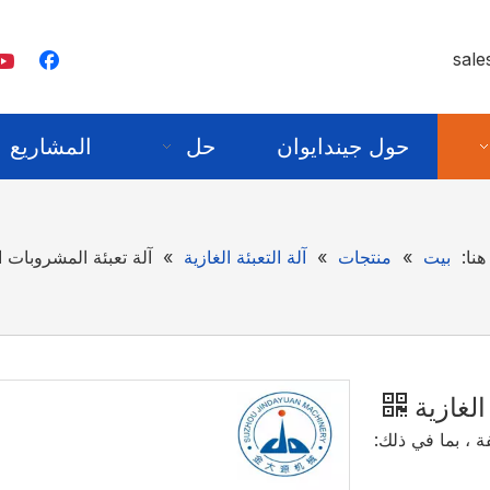
sale
حول جيندايوان
حل
المشاريع
هنا:
بيت
»
منتجات
»
آلة التعبئة الغازية
»
آلة تعبئة المشروبات ا
الغازية
ة ، بما في ذلك: