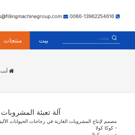
s@fillingmachinegroup.com
0086-13962254616


بيت
منتجات
أنت 
آلة تعبئة المشروبات 
مصمم لإنتاج المشروبات الغازية في زجاجات الحيوانات الأليف
- كوكا كولا
- بيبسي كولا