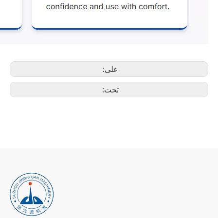
على:
تحت: