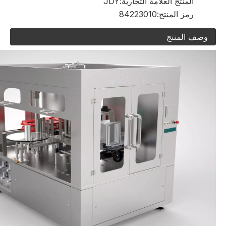
المنتج العلامة التجارية:
JDY
رمز المنتج:
84223010
وصف المنتج