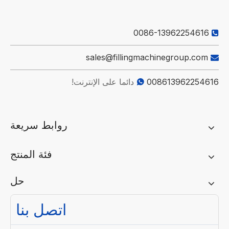
0086-13962254616

sales@fillingmachinegroup.com

008613962254616
دائما على الإنترنت!

روابط سريعة
فئة المنتج
حل
اتصل بنا