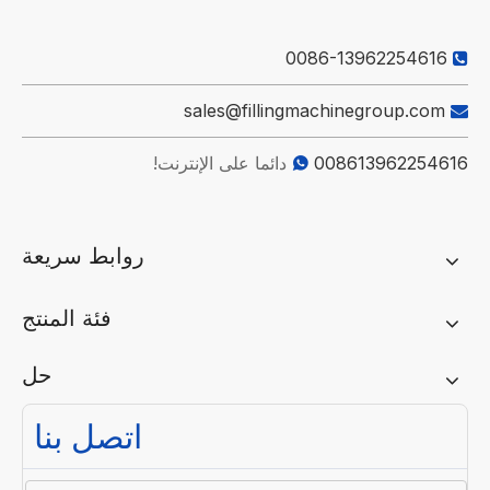
0086-13962254616

sales@fillingmachinegroup.com

008613962254616
دائما على الإنترنت!

روابط سريعة
فئة المنتج
حل
اتصل بنا