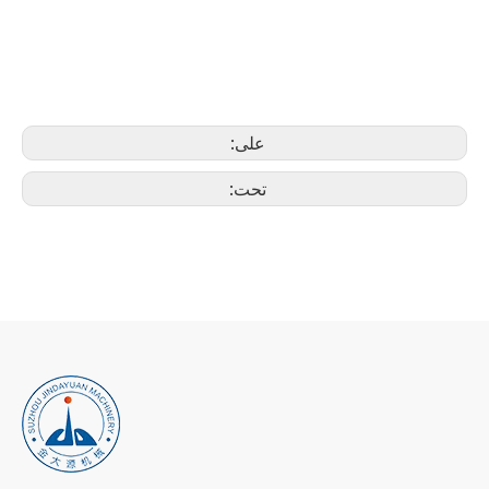
على:
تحت: